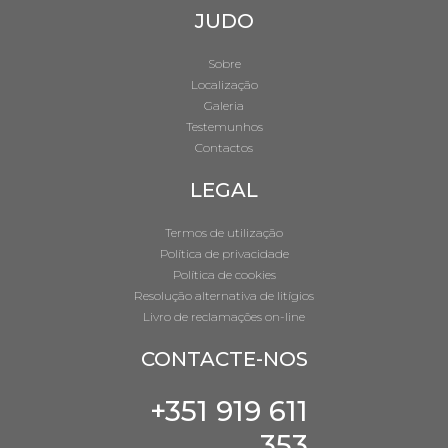
JUDO
Sobre
Localização
Galeria
Testemunhos
Contactos
LEGAL
Termos de utilização
Política de privacidade
Política de cookies
Resolução alternativa de litígios
Livro de reclamações on-line
CONTACTE-NOS
+351 919 611
353