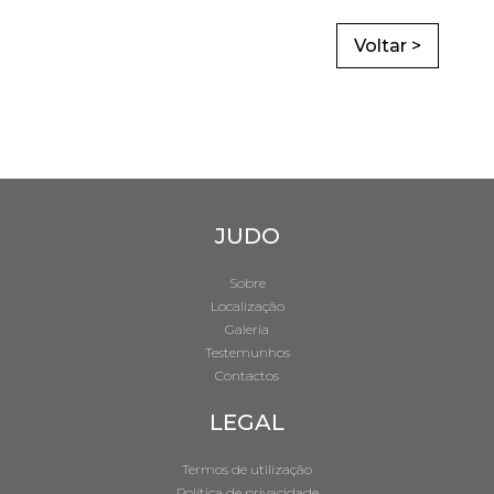
Voltar >
JUDO
Sobre
Localização
Galeria
Testemunhos
Contactos
LEGAL
Termos de utilização
Política de privacidade