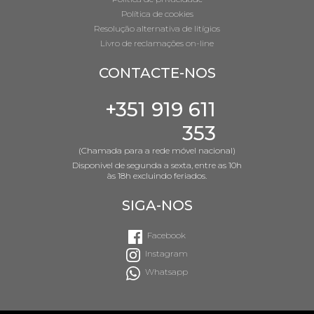
Política de cookies
Resolução alternativa de litígios
Livro de reclamações on-line
CONTACTE-NOS
+351 919 611
353
(Chamada para a rede móvel nacional)
Disponivel de segunda a sexta, entre as 10h
às 18h excluindo feriados.
SIGA-NOS
Facebook
Instagram
Whatsapp